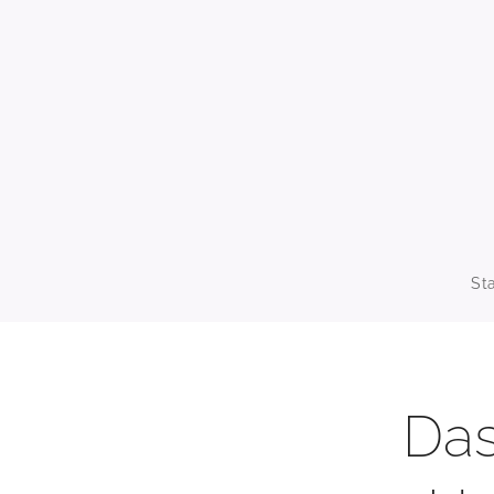
St
Das