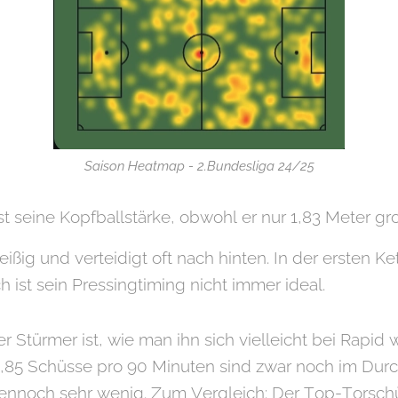
Saison Heatmap - 2.Bundesliga 24/25
st seine Kopfballstärke, obwohl er nur 1,83 Meter groß
leißig und verteidigt oft nach hinten. In der ersten Ket
 ist sein Pressingtiming nicht immer ideal.
er Stürmer ist, wie man ihn sich vielleicht bei Rapid
,85 Schüsse pro 90 Minuten sind zwar noch im Durch
dennoch sehr wenig. Zum Vergleich: Der Top-Torschü