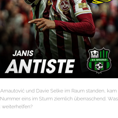
nautović und Davie Selke im Raum standen, kam d
e Nummer eins im Sturm ziemlich überraschend. Was
 weiterhelfen?