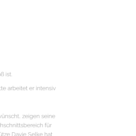
 ist.
te arbeitet er intensiv
 wünscht, zeigen seine
schnittsbereich für
tze Davie Selke hat