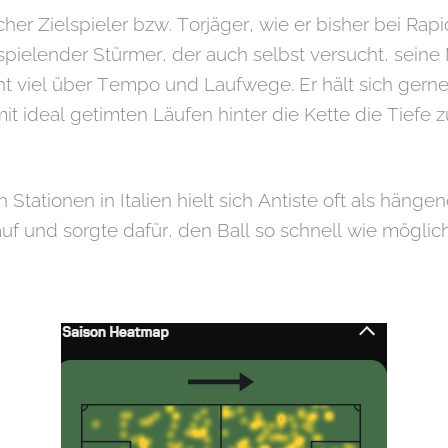
ischer Zielspieler bzw. Torjäger, wie er bisher bei Ra
tspielender Stürmer, der auch selbst versucht, seine 
eht viel über Tempo und Laufwege. Er hält sich gerne
it ideal getimten Läufen hinter die Kette die Tiefe 
Stationen in Italien hielt sich Antiste oft als hänge
f und sorgte dafür, den Ball so schnell wie möglic