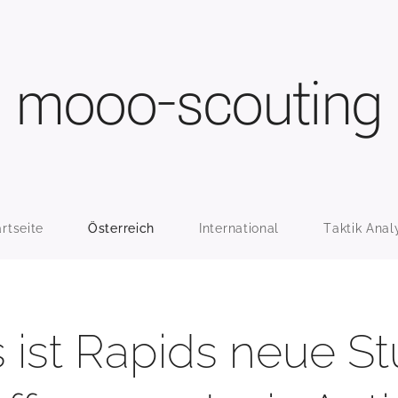
mooo-scouting
artseite
Österreich
International
Taktik Anal
 ist Rapids neue S