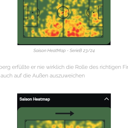
Saison HeatMap - SerieB 23/24
rg erfüllte er nie wirklich die Rolle des richtigen F
t, auch auf die Außen auszuweichen